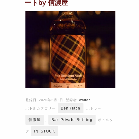
ートby 信濃屋
登録日 2026年6月2日
登録者
waiter
BenRiach
ボトルカテゴリー
ボトラー
信濃屋
Bar Private Bottling
、
ボトルタ
IN STOCK
グ