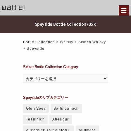
Speyside Bottle Collection (357)
Bottle Collection
>
Whisky
>
Scotch Whisky
>
Speyside
Select Bottle Collection Category
Speysideのサブカテゴリー
Glen Spey
Ballindalloch
Teaninich
Aberlour
Auchroisk（Singleton）
Aultmore