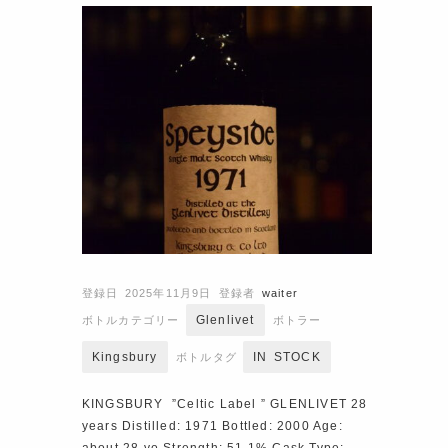
登録日 2025年11月9日
登録者
waiter
Glenlivet
ボトルカテゴリー
ボトラー
Kingsbury
IN STOCK
ボトルタグ
KINGSBURY ”Celtic Label ” GLENLIVET 28
years Distilled: 1971 Bottled: 2000 Age:
about 28 yo Strength: 51.1% Cask Type: