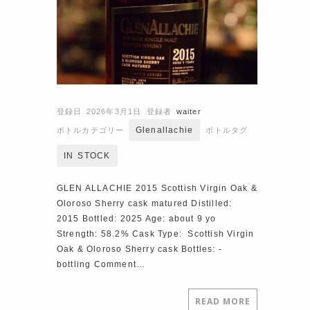
登録日 2026年3月1日
登録者
waiter
Glenallachie
ボトルカテゴリー
ボトルタグ
IN STOCK
GLEN ALLACHIE 2015 Scottish Virgin Oak &
Oloroso Sherry cask matured Distilled:
2015 Bottled: 2025 Age: about 9 yo
Strength: 58.2% Cask Type: Scottish Virgin
Oak & Oloroso Sherry cask Bottles: ‐
bottling Comment…
READ MORE