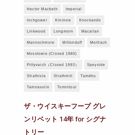
Hector Macbeth
Imperial
Inchgower
Kininvie
Knockando
Linkwood
Longmorn
Macallan
Mannochmore
Miltonduff
Mortlach
Mosstowie (closed 1980)
Pittyvaich（closed 1993）
Speyside
Strathisla
Strathmill
Tamdhu
Tamnavulin
Tomintoul
ザ・ウイスキーフープ グレ
ンリベット 14年 for シグナ
トリー