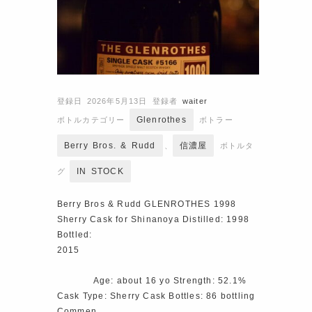
登録日 2026年5月13日
登録者
waiter
Glenrothes
ボトルカテゴリー
ボトラー
Berry Bros. & Rudd
信濃屋
、
ボトルタ
IN STOCK
グ
Berry Bros & Rudd GLENROTHES 1998
Sherry Cask for Shinanoya Distilled: 1998
Bottled:
2015
Age: about 16 yo Strength: 52.1%
Cask Type: Sherry Cask Bottles: 86 bottling
Commen…