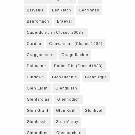
Balvenie
BenRiach
Benrinnes
Benromach
Braeval
Caperdonich（closed 2003）
Cardhu
Convalmore (closed 1985)
Cragganmore
Craigellachie
Dailuaine
Dallas Dhu(closed1983)
Dufftown
Glenallachie
Glenburgie
Glen Elgin
Glendullan
Glenfarclas
Glenfiddich
Glen Grant
Glen Keith
Glenlivet
Glenlossie
Glen Moray
Glenrothes
Glentauchers