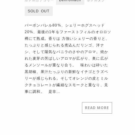
Benromach
ボトルカテゴリー
ボトルタグ
SOLD OUT
バーボンバレル80%、シェリーホグスヘッド
20%、最後の1年をファーストフィルのオロロソ
樽にて熟成。香りは 力強いシェリーの香りと、
たっぷりと感じられる煮込んだリンゴ、洋ナ
シ、そして陽気なバニラのさやのアロマ。焼か
れた麦芽の芳ばしいアロマが広がり、奥に広が
るメンソールが重なり合う。 味わいは砕いた
黒胡椒、果汁たっぷりの新鮮なイチゴとラズベ
リーが感じられる。そしてオレンジの皮とミル
クチョコレートが繊細なスモークと重なり、見
事に調和。 是非…
READ MORE