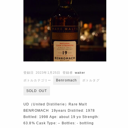
登録日 2023年1月25日
登録者
waiter
Benromach
ボトルカテゴリー
ボトルタグ
SOLD OUT
UD（United Distillerie）Rare Malt
BENROMACH 19years Distilled: 1978
Bottled: 1998 Age: about 19 yo Strength:
63.8% Cask Type: – Bottles: ‐ bottling