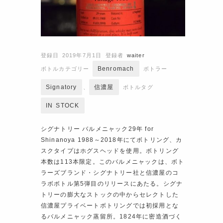
登録日 2019年7月1日
登録者
waiter
Benromach
ボトルカテゴリー
ボトラー
Signatory
信濃屋
、
ボトルタグ
IN STOCK
シグナトリー バルメニャック29年 for
Shinanoya 1988～2018年にてボトリング、カ
スクタイプはホグスヘッドを使用。ボトリング
本数は113本限定。このバルメニャックは、ボト
ラーズブランド・シグナトリー社と信濃屋のコ
ラボボトル第5弾目のリリースにあたる。シグナ
トリーの膨大なストックの中からセレクトした
信濃屋プライベートボトリングでは初採用とな
るバルメニャック蒸留所。1824年に密造酒づく