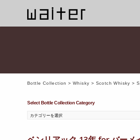
Bottle Collection
>
Whisky
>
Scotch Whisky
>
S
Select Bottle Collection Category
ベンリアック 13年 for バーメ