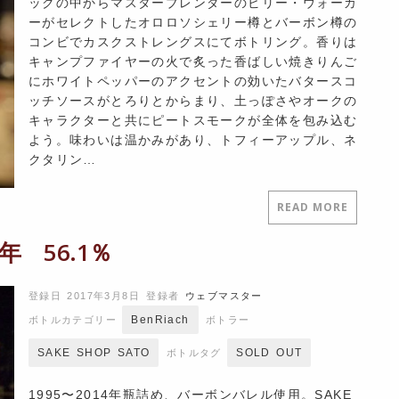
ックの中からマスターブレンダーのビリー・ウォーカ
ーがセレクトしたオロロソシェリー樽とバーボン樽の
コンビでカスクストレングスにてボトリング。香りは
キャンプファイヤーの火で炙った香ばしい焼きりんご
にホワイトペッパーのアクセントの効いたバタースコ
ッチソースがとろりとからまり、土っぽさやオークの
キャラクターと共にピートスモークが全体を包み込む
よう。味わいは温かみがあり、トフィーアップル、ネ
クタリン…
READ MORE
 56.1％
登録日 2017年3月8日
登録者
ウェブマスター
BenRiach
ボトルカテゴリー
ボトラー
SAKE SHOP SATO
SOLD OUT
ボトルタグ
1995〜2014年瓶詰め、バーボンバレル使用。SAKE