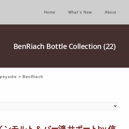
Home
What’s New
About
BenRiach Bottle Collection (22)
peyside
>
BenRiach
インモルト & バー鴻 サポートby 信