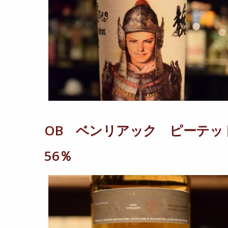
OB ベンリアック ピーテッ
56％