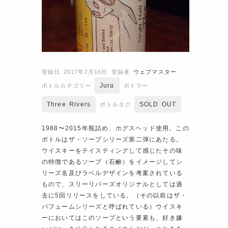
登録日 2017年2月16日
登録者
ウェブマスター
Jura
ボトルカテゴリー
ボトラー
Three Rivers
SOLD OUT
ボトルタグ
1988〜2015年瓶詰め、ホグスヘッド使用。この
ボトルはザ・ソープシリーズ第二弾にあたる。
ウイスキーをテイスティングして感じたその味
の特徴であるソープ（石鹸）をイメージしてシ
リーズ名及びラベルデザインを考案されている
もので、スリーリバーズオリジナルとしては過
去に5回リリースをしている。（その以前はザ・
パフュームシリーズと呼ばれている）ウイスキ
ーにおいてはこのソープという要素も、好き嫌