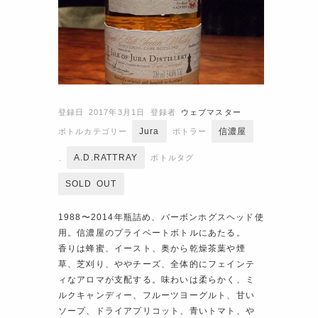
登録日 2017年3月1日
登録者
ウェブマスター
Jura
信濃屋
ボトルカテゴリー
ボトラー
A.D.RATTRAY
、
ボトルタグ
SOLD OUT
1988〜2014年瓶詰め、バーボンホグスヘッド使
用。信濃屋のプライベートボトルにあたる。
香りは蜂蜜、イースト、奥から乾燥茶葉や煙
草、芝刈り、ややチーズ、全体的にフェインテ
ィなアロマが支配する。味わいは柔らかく、ミ
ルクキャンディー、フルーツヨーグルト、甘い
ソープ、ドライアプリコット、青いトマト、や