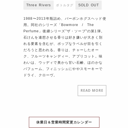
Three Rivers
SOLD OUT
ボトルタグ
1988〜2013年瓶詰め、バーボンホグスヘッド使
用。同社のシリーズ「Bowmore / The
Perfume」後継シリーズ”ザ・ソープ”の第1弾。
石けんを連想させる香りは好き嫌いが大きく別
れる要素を含むが、ポップなラベルが目を引く
だろうと思われる。香りは、チャーしたオー
ク、フルーツキャンディー、アプリコット。味
わいは、ウッディで奥から甘い石鹸、ほのかな
パフューム、フィニッシュにややスモーキーで
ドライ、クローヴ。
READ MORE
休業日＆営業時間変更カレンダー