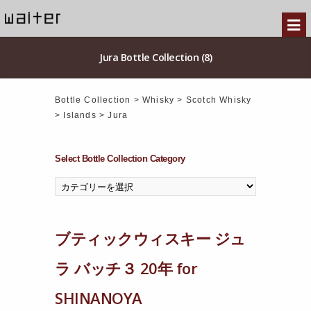
Jura Bottle Collection (8)
Bottle Collection
>
Whisky
>
Scotch Whisky
>
Islands
>
Jura
Select Bottle Collection Category
ブティックウィスキー ジュ
ラ バッチ３ 20年 for
SHINANOYA