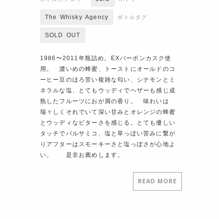
The Whisky Agency
ボトルタグ
SOLD OUT
1986〜2011年瓶詰め。EXバーボンカスク使
用。 濃いめの蜂蜜、トーストにオールドのコ
ーヒー豆のほろ苦い複雑な匂い、シナモンとミ
ネラルな塩、とてもウッディでヘザーも感じ成
熟したフルーツにおが屑の香り。 味わいは
瑞々しくそれでいて深い甘みとオレンジの蜂蜜
とウッディなビターさを感じる。とても優しい
タッチでバルサミコ、塩と草っぽい苦みに繋が
りアフターはスモーキーさと塩っぽさが心地よ
い。 是非お薦めします。
READ MORE