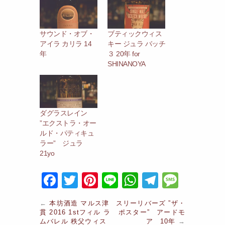
サウンド・オブ・
ブティックウィス
アイラ カリラ 14
キー ジュラ バッチ
年
３ 20年 for
SHINANOYA
ダグラスレイン
”エクストラ・オー
ルド・パティキュ
ラー” ジュラ
21yo
F
T
Pi
Li
W
T
M
a
w
nt
n
h
el
e
←
本坊酒造 マルス津
スリーリバーズ ”ザ・
c
itt
er
e
at
e
s
貫 2016 1stフィル ラ
ポスター” アードモ
ムバレル 秩父ウィス
ア 10年
→