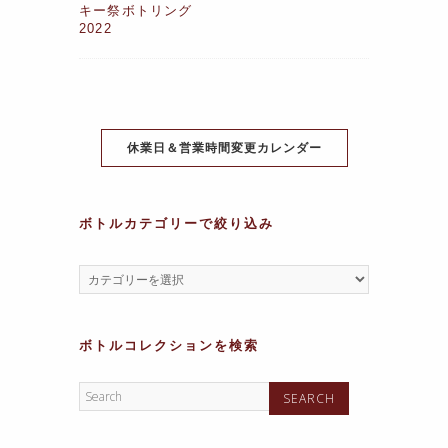
e
er
e
s
gr
s
キー祭ボトリング
2022
b
st
A
a
a
o
p
m
g
o
p
e
k
休業日＆営業時間変更カレンダー
ボトルカテゴリーで絞り込み
ボトルコレクションを検索