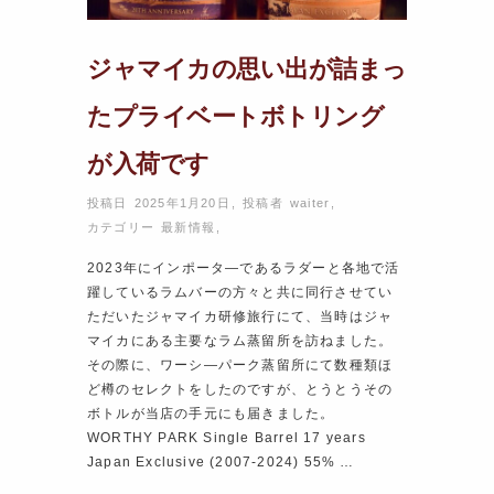
ジャマイカの思い出が詰まっ
たプライベートボトリング
が入荷です
投稿日 2025年1月20日
,
投稿者
waiter
,
カテゴリー
最新情報
,
2023年にインポータ―であるラダーと各地で活
躍しているラムバーの方々と共に同行させてい
ただいたジャマイカ研修旅行にて、当時はジャ
マイカにある主要なラム蒸留所を訪ねました。
その際に、ワーシ―パーク蒸留所にて数種類ほ
ど樽のセレクトをしたのですが、とうとうその
ボトルが当店の手元にも届きました。
WORTHY PARK Single Barrel 17 years
Japan Exclusive (2007-2024) 55% …