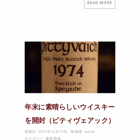
READ MORE
年末に素晴らしいウイスキー
を開封（ピティヴェアック）
投稿日 2024年12月15日
,
投稿者
waiter
,
カテゴリー
最新情報
,