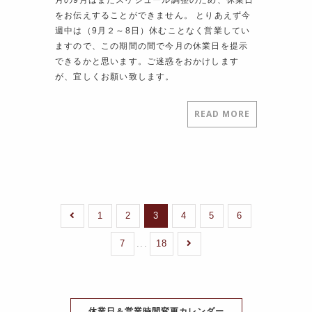
月の9月はまだスケジュール調整のため、休業日
をお伝えすることができません。 とりあえず今
週中は（9月２～8日）休むことなく営業してい
ますので、この期間の間で今月の休業日を提示
できるかと思います。ご迷惑をおかけします
が、宜しくお願い致します。
READ MORE
1
2
3
4
5
6
7
...
18
休業日＆営業時間変更カレンダー