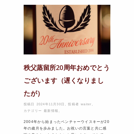
秩父蒸留所20周年おめでとう
ございます（遅くなりまし
たが）
投稿日 2024年11月30日
,
投稿者
waiter
,
カテゴリー
最新情報
,
2004年から始まったベンチャーウイスキーが20
年の歳月を歩みました。お祝いの言葉と共に感