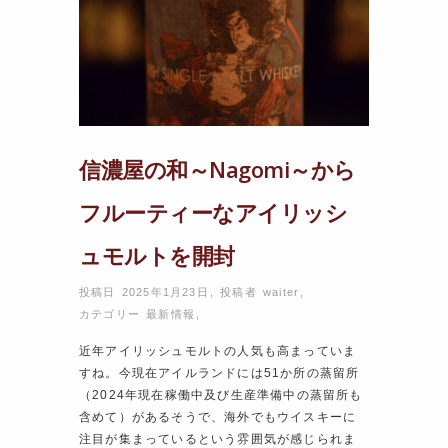
信濃屋の和～Nagomi～から
フルーティーなアイリッシ
ュモルトを開封
投稿日 2025年1月23日
,
投稿者
waiter
,
カテゴリー
最新情報
,
近年アイリッシュモルトの人気も高まっていま
すね。今現在アイルランドには51か所の蒸留所
（2024年現在稼働中及び生産準備中の蒸留所も
含めて）があるそうで、海外でもウイスキーに
注目が集まっているという雰囲気が感じられま