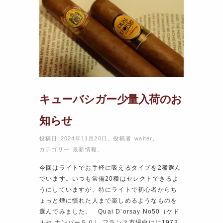
キューバシガー少量入荷のお
知らせ
投稿日 2024年11月20日
,
投稿者
waiter
,
カテゴリー
最新情報
,
今回はライトでお手軽に吸えるタイプを2種選ん
でいます。いつも常備20種はセレクトできるよ
うにしていますが、特にライトで初心者からち
ょっと煙に慣れた人まで楽しめるようなものを
選んでみました。 Quai D’orsay No50（ケド
ルセ ナンバー５０） フランス市場向けに1973