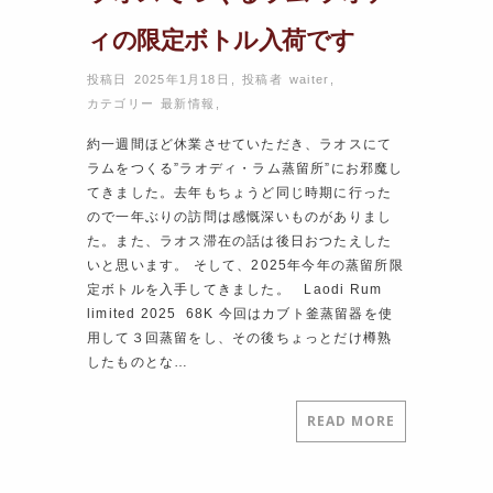
ィの限定ボトル入荷です
投稿日 2025年1月18日
,
投稿者
waiter
,
カテゴリー
最新情報
,
約一週間ほど休業させていただき、ラオスにて
ラムをつくる”ラオディ・ラム蒸留所”にお邪魔し
てきました。去年もちょうど同じ時期に行った
ので一年ぶりの訪問は感慨深いものがありまし
た。また、ラオス滞在の話は後日おつたえした
いと思います。 そして、2025年今年の蒸留所限
定ボトルを入手してきました。 Laodi Rum
limited 2025 68K 今回はカブト釜蒸留器を使
用して３回蒸留をし、その後ちょっとだけ樽熟
したものとな…
READ MORE