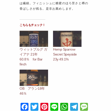
は繊細。フィニッシュに糖蜜のほろ苦さと樽の
香ばしさが残る。是非お薦めします。
こちらもチェック！
ウィットブルグ ガ
Hemp Sparrow
イアナ 21年
Secret Speyside
60.8％ for Bar
23y 49.1%
finch
OB アラン18年
46％
F
T
Pi
Li
W
T
M