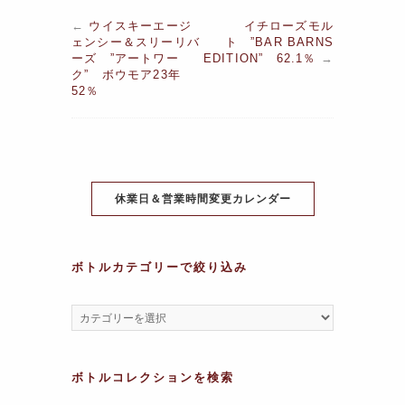
a
w
nt
n
h
el
e
←
ウイスキーエージ
イチローズモル
c
itt
er
e
at
e
s
ェンシー＆スリーリバ
ト ”BAR BARNS
ーズ ”アートワー
EDITION” 62.1％
→
e
er
e
s
gr
s
ク” ボウモア23年
52％
b
st
A
a
a
o
p
m
g
o
p
e
k
休業日＆営業時間変更カレンダー
ボトルカテゴリーで絞り込み
ボトルコレクションを検索