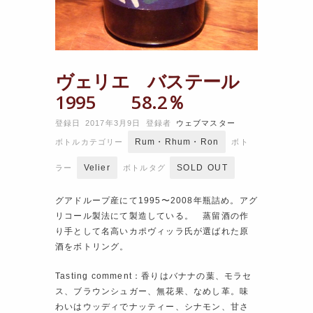
ヴェリエ バステール
1995 58.2％
登録日 2017年3月9日
登録者
ウェブマスター
Rum・Rhum・Ron
ボトルカテゴリー
ボト
Velier
SOLD OUT
ラー
ボトルタグ
グアドループ産にて1995〜2008年瓶詰め。アグ
リコール製法にて製造している。 蒸留酒の作
り手として名高いカポヴィッラ氏が選ばれた原
酒をボトリング。
Tasting comment：香りはバナナの葉、モラセ
ス、ブラウンシュガー、無花果、なめし革。味
わいはウッディでナッティー、シナモン、甘さ