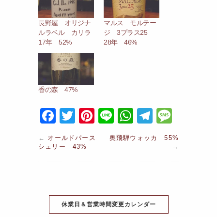
長野屋 オリジナ
マルス モルテー
ルラベル カリラ
ジ 3プラス25
17年 52%
28年 46%
香の森 47%
F
T
Pi
Li
W
T
M
a
w
nt
n
h
el
e
←
オールドパース
奥飛騨ウォッカ 55%
c
itt
er
e
at
e
s
シェリー 43%
→
e
er
e
s
gr
s
b
st
A
a
a
o
p
m
g
o
休業日＆営業時間変更カレンダー
p
e