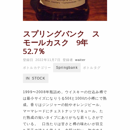
スプリングバンク ス
モールカスク 9年
52.7％
登録日 2022年11月7日
登録者
waiter
Springbank
ボトルカテゴリー
ボトルタグ
IN STOCK
1999〜2008年瓶詰め。ウイスキーの仕込み樽で
は最小サイズになりうる50ℓと100ℓの小樽にで熟
成。香りはジンジャーの飴やオレンジピール、
マーマレードにチェストナッツリキュール。た
だ熟成の短いタイプにありがちな若々しさがで
ている。 口当たりは甘さと樽の味わいが目立