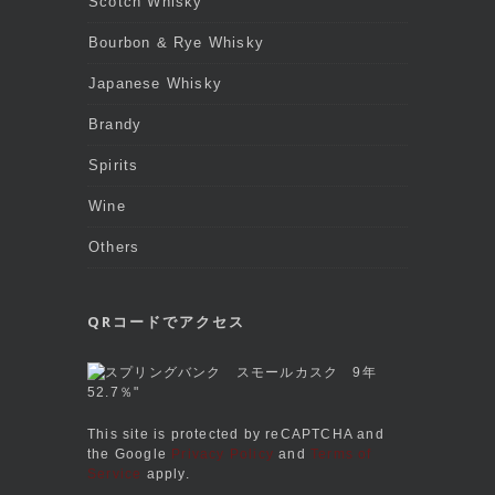
Scotch Whisky
Bourbon & Rye Whisky
Japanese Whisky
Brandy
Spirits
Wine
Others
QRコードでアクセス
This site is protected by reCAPTCHA and
the Google
Privacy Policy
and
Terms of
Service
apply.