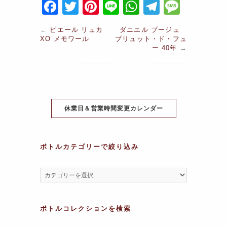
F
T
Pi
Li
W
T
M
a
w
nt
n
h
el
e
←
ピエール リュカ
ダニエル ブージュ
c
itt
er
e
at
e
s
XO メモワール
ブリュット・ド・フュ
ー 40年
→
e
er
e
s
gr
s
b
st
A
a
a
o
p
m
g
o
p
e
休業日＆営業時間変更カレンダー
k
ボトルカテゴリーで絞り込み
ボトルコレクションを検索