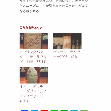
ち若干の渋みを覚える。余韻は短い。加水する
とスムーズに甘さが引き出され口当たりがよく
なる感がする。
こちらもチェック！
スプリングバン
ビエール ラムヴ
ク マディラウッ
ュー2006 42％
ド 11年 55.1％
イチローズモル
ト ダブル・ディ
スティラリーズ
46.5％