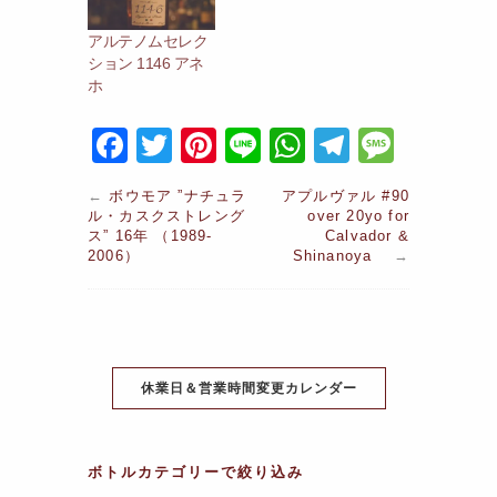
アルテノムセレク
ション 1146 アネ
ホ
F
T
Pi
Li
W
T
M
a
w
nt
n
h
el
e
←
ボウモア ”ナチュラ
アプルヴァル #90
c
itt
er
e
at
e
s
ル・カスクストレング
over 20yo for
ス” 16年 （1989-
Calvador &
e
er
e
s
gr
s
2006）
Shinanoya
→
b
st
A
a
a
o
p
m
g
o
p
e
k
休業日＆営業時間変更カレンダー
ボトルカテゴリーで絞り込み