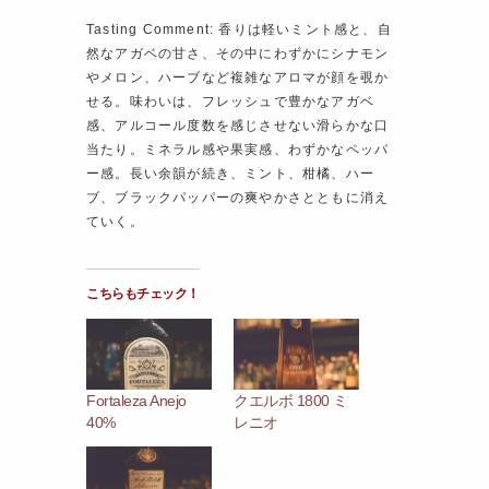
Tasting Comment: 香りは軽いミント感と、自
然なアガベの甘さ、その中にわずかにシナモン
やメロン、ハーブなど複雑なアロマが顔を覗か
せる。味わいは、フレッシュで豊かなアガベ
感、アルコール度数を感じさせない滑らかな口
当たり。ミネラル感や果実感、わずかなペッパ
ー感。長い余韻が続き、ミント、柑橘、ハー
ブ、ブラックパッパーの爽やかさとともに消え
ていく。
こちらもチェック！
Fortaleza Anejo
クエルボ 1800 ミ
40%
レニオ