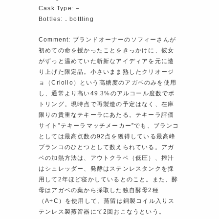
Cask Type: –
Bottles: ₋ bottling
Comment: ブランドオーナーのソフィーさんが
初めての命を授かったことをきっかけに、彼女
がずっと温めていた斬新なアイディアを元に造
り上げた限定品。小さいまま熟したクリオージ
ョ（Criollo）という高糖度のアガベのみを使用
し、通常より高い49.3%のアルコール度数でボ
トリング。現時点で再製造の予定はなく、在庫
限りの貴重なテキーラにあたる。テキーラ評価
サイト”テキーラマッチメーカー”でも、ブランコ
としては最高点数の92点を獲得している最高峰
ブランコのひとつとして数えられている。アガ
ベの加熱方法は、アウトクラベ（低圧）、搾汁
はシュレッダー、発酵はステンレスタンクを採
用して2年ほど寝かしているとのこと。また、酵
母はアガベの葉から採取した独自酵母2種
（A+C）を使用して、蒸留は銅製コイル入りス
テンレス製蒸留器にて2回おこなうという。