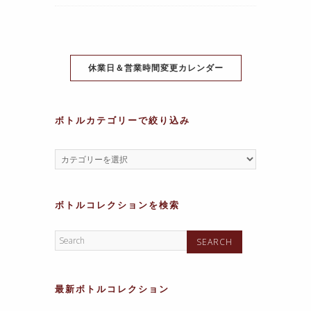
b
st
A
a
a
o
p
m
g
o
p
e
k
休業日＆営業時間変更カレンダー
ボトルカテゴリーで絞り込み
ボトルコレクションを検索
最新ボトルコレクション