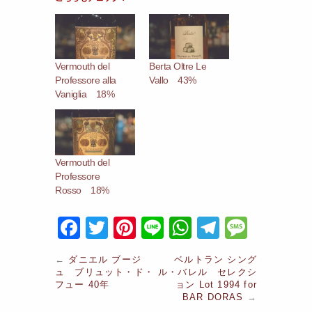
Vermouth del
Berta Oltre Le
Professore alla
Vallo 43%
Vaniglia 18%
Vermouth del
Professore
Rosso 18%
F
T
Pi
Li
W
T
M
a
w
nt
n
h
el
e
←
ダニエル ブージ
ベルトラン シング
c
itt
er
e
at
e
s
ュ ブリュット・ド・
ル・バレル セレクシ
フュー 40年
ョン Lot 1994 for
e
er
e
s
gr
s
BAR DORAS
→