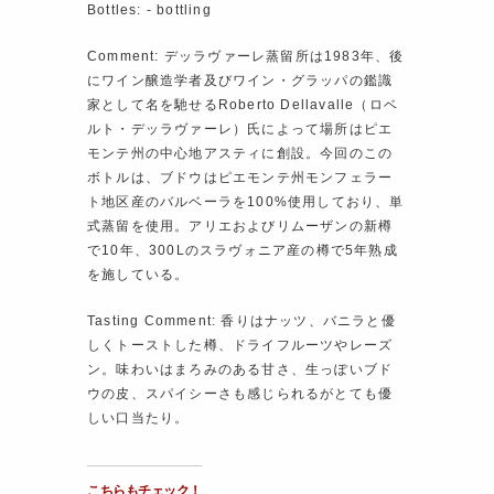
Bottles: ‐ bottling
Comment: デッラヴァーレ蒸留所は1983年、後
にワイン醸造学者及びワイン・グラッパの鑑識
家として名を馳せるRoberto Dellavalle（ロベ
ルト・デッラヴァーレ）氏によって場所はピエ
モンテ州の中心地アスティに創設。今回のこの
ボトルは、ブドウはピエモンテ州モンフェラー
ト地区産のバルベーラを100%使用しており、単
式蒸留を使用。アリエおよびリムーザンの新樽
で10年、300Lのスラヴォニア産の樽で5年熟成
を施している。
Tasting Comment: 香りはナッツ、バニラと優
しくトーストした樽、ドライフルーツやレーズ
ン。味わいはまろみのある甘さ、生っぽいブド
ウの皮、スパイシーさも感じられるがとても優
しい口当たり。
こちらもチェック！