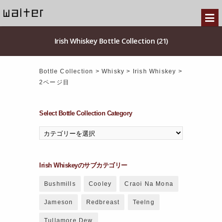
Irish Whiskey Bottle Collection (21)
Bottle Collection
>
Whisky
>
Irish Whiskey
>
2ページ目
Select Bottle Collection Category
Irish Whiskeyのサブカテゴリー
Bushmills
Cooley
Craoi Na Mona
Jameson
Redbreast
Teelng
Tullamore Dew