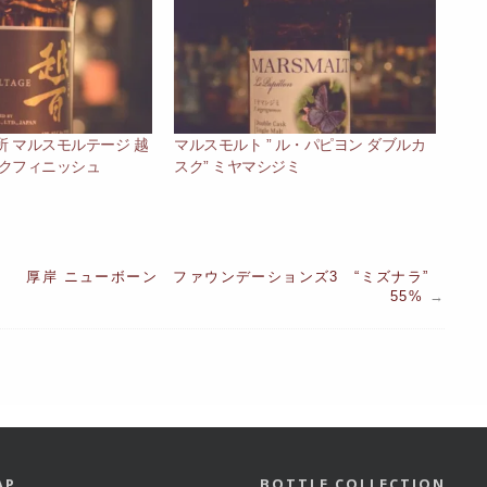
 マルスモルテージ 越
マルスモルト ” ル・パピヨン ダブルカ
スクフィニッシュ
スク” ミヤマシジミ
厚岸 ニューボーン ファウンデーションズ3 “ミズナラ”
55%
→
AP
BOTTLE COLLECTION