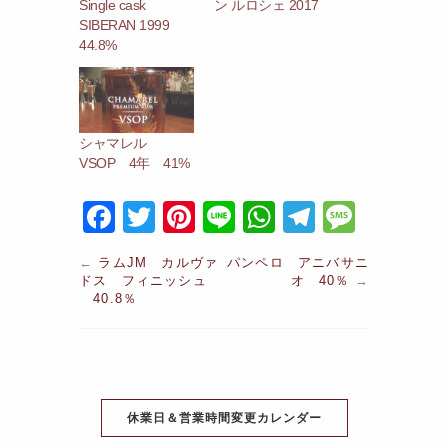
Single cask
ン ルロシェ 2017
SIBERAN 1999
44.8%
シャマレル
VSOP 4年 41%
F
T
Pi
Li
W
T
M
a
w
nt
n
h
el
e
←
ラムJM カルヴァ
パンペロ アニバサニ
c
itt
er
e
at
e
s
ドス フィニッシュ
オ 40％
→
40.8％
e
er
e
s
gr
s
b
st
A
a
a
o
p
m
g
o
p
e
休業日＆営業時間変更カレンダー
k