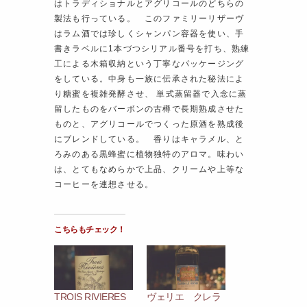
はトラディショナルとアグリコールのどちらの
製法も行っている。 このファミリーリザーヴ
はラム酒では珍しくシャンパン容器を使い、手
書きラベルに1本づつシリアル番号を打ち、熟練
工による木箱収納という丁寧なパッケージング
をしている。中身も一族に伝承された秘法によ
り糖蜜を複雑発酵させ、 単式蒸留器で入念に蒸
留したものをバーボンの古樽で長期熟成させた
ものと、アグリコールでつくった原酒を熟成後
にブレンドしている。 香りはキャラメル、と
ろみのある黒蜂蜜に植物独特のアロマ。味わい
は、とてもなめらかで上品、クリームや上等な
コーヒーを連想させる。
こちらもチェック！
TROIS RIVIERES
ヴェリエ クレラ