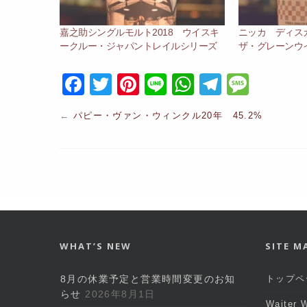
嘉之助シングルモルト2018 ウイスキ
ニッカ ディ
ークルー・ジャパントレイルシリーズ
ザ・グレーンウ
F
T
Pi
Li
W
T
M
a
w
nt
n
h
el
e
←
パピー・ヴァン・ウィンクル20年 45.2%
c
itt
er
e
at
e
s
e
er
e
s
gr
s
b
st
A
a
a
o
p
m
g
o
p
e
k
WHAT’S NEW
SITE M
8月の休業予定と営業時間変更のお知
トップペ
らせ
2026年8月1日
Waiter