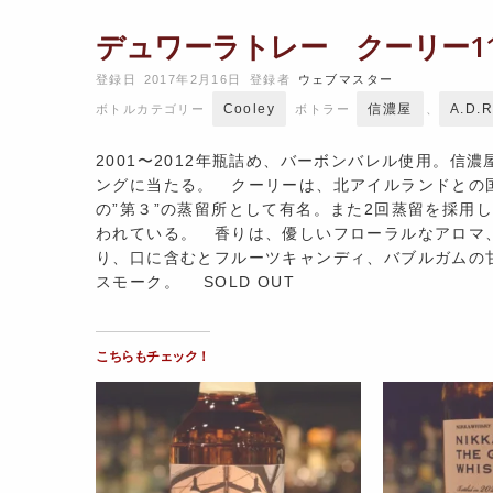
デュワーラトレー クーリー11年 f
登録日 2017年2月16日
登録者
ウェブマスター
Cooley
信濃屋
A.D.
ボトルカテゴリー
ボトラー
、
2001〜2012年瓶詰め、バーボンバレル使用。
ングに当たる。 クーリーは、北アイルランドとの国
の”第３”の蒸留所として有名。また2回蒸留を採用
われている。 香りは、優しいフローラルなアロマ
り、口に含むとフルーツキャンディ、バブルガムの
スモーク。 SOLD OUT
こちらもチェック！