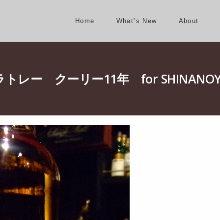
Home
What’s New
About
レー クーリー11年 for SHINANOY