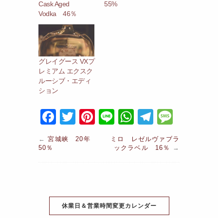
Cask Aged
55%
Vodka 46％
グレイグース VXプ
レミアム エクスク
ルーシブ・エディ
ション
F
T
Pi
Li
W
T
M
a
w
nt
n
h
el
e
←
宮城峡 20年
ミロ レゼルヴァブラ
c
itt
er
e
at
e
s
50％
ックラベル 16％
→
e
er
e
s
gr
s
b
st
A
a
a
o
p
m
g
o
休業日＆営業時間変更カレンダー
p
e