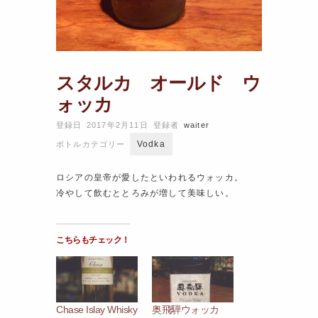
スタルカ オールド ウ
ォッカ
登録日 2017年2月11日
登録者
waiter
Vodka
ボトルカテゴリー
ロシアの皇帝が愛したといわれるウォッカ。
冷やして飲むととろみが増して美味しい。
こちらもチェック！
Chase Islay Whisky
奥飛騨ウォッカ