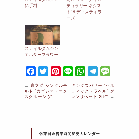
仏手柑
ティラリー ネクス
ト19 ディスティラ
ーズ
スティルダムジン
エルダーフラワー
F
T
Pi
Li
W
T
M
a
w
nt
n
h
el
e
←
嘉之助 シングルモ
キングスバリー ”ケル
c
itt
er
e
at
e
s
ルト “カゴシマ・エク
ティック・ラベル” グ
スクルーシヴ”
レンリベット 28年
→
e
er
e
s
gr
s
b
st
A
a
a
o
p
m
g
o
p
e
休業日＆営業時間変更カレンダー