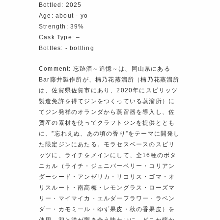
Bottled: 2025
Age: about ‐ yo
Strength: 39%
Cask Type: –
Bottles: ‐ bottling
Comment: 忘跡酒～追憶～は、岡山県にある
Bar藤井製作所が、楠乃花蒸溜所（楠乃花蒸溜所
は、佐賀県佐賀市にあり、2020年にスピリッツ
製造免許を得てジンをつくっている蒸溜所）に
てジン発祥のオランダから蒸留器を導入し、佐
賀産の素材を使ってクラフトジンを提供ととも
に、”忘れえぬ、あの頃の香り”をテーマに開発し
た限定ジンにあたる。モラセスベースのスピリ
ッツに、ライチをメインにして、全16種のボタ
ニカル（ライチ・ジュニパーベリー・コリアン
ダーシード・アンゼリカ・リコリス・ゴマ・オ
リスルート・南高梅・レモングラス・ローズマ
リー・マイマイカ・エルダーフラワー・ラベン
ダー・カモミール・ゆず果皮・秋の香果皮）を
使用。和と洋が響き合う味わいに、どこか懐か