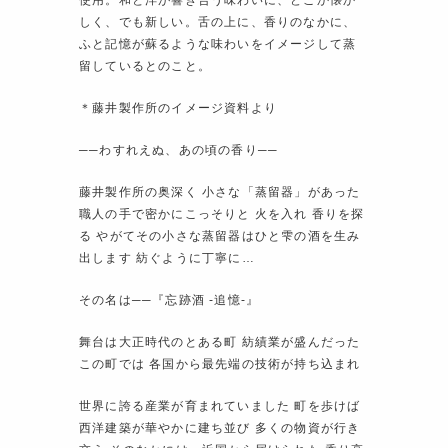
しく、でも新しい。舌の上に、香りのなかに、
ふと記憶が蘇るような味わいをイメージして蒸
留しているとのこと。
＊藤井製作所のイメージ資料より
──わすれえぬ、あの頃の香り──
藤井製作所の奥深く 小さな「蒸留器」があった
職人の手で密かにこっそりと 火を入れ 香りを探
る やがてその小さな蒸留器はひと雫の酒を生み
出します 紡ぐように丁寧に…
その名は──『忘跡酒 -追憶-』
舞台は大正時代のとある町 紡績業が盛んだった
この町では 各国から最先端の技術が持ち込まれ
世界に誇る産業が育まれていました 町を歩けば
西洋建築が華やかに建ち並び 多くの物資が行き