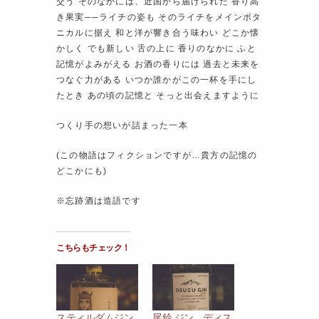
交う そのなかには、近国から届けられた 香り高
き果実──ライチの姿も そのライチをメインボタ
ニカルに据え 和と洋が響き合う味わい どこか懐
かしく でも新しい 舌の上に 香りのなかに ふと
記憶がよみがえる お酒の香りには 過去と未来を
つなぐ力がある いつか誰かがこの一杯を手にし
たとき あの頃の記憶と そっと出会えますように
つくり手の想いが詰まった一本
(この物語はフィクションですが…貴方の記憶の
どこかにも)
※忘跡酒は造語です
こちらもチェック！
スティルダムジン
尾鈴 ジン ディス