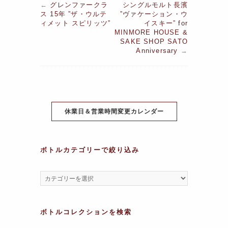
←
グレンファークラ
シングルモルト長濱
c
itt
er
e
at
e
s
ス 15年 ”ザ・ウルテ
”ヴァケーション・ウ
ィメット スピリッツ”
イスキー” for
e
er
e
s
gr
s
MINMORE HOUSE &
b
st
SAKE SHOP SATO
A
a
a
Anniversary
→
o
p
m
g
o
p
e
k
休業日＆営業時間変更カレンダー
ボトルカテゴリーで絞り込み
ボトルコレクションを検索