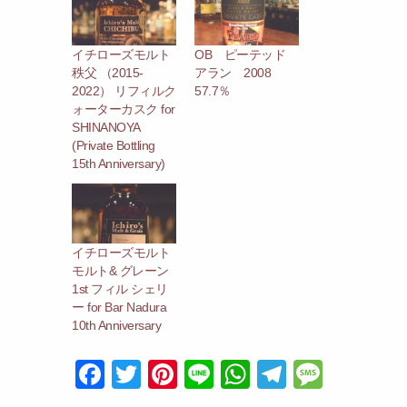
イチローズモルト
OB ピーテッド
秩父 （2015-
アラン 2008
2022） リフィルク
57.7％
ォーターカスク for
SHINANOYA
(Private Bottling
15th Anniversary)
イチローズモルト
モルト& グレーン
1st フィル シェリ
ー for Bar Nadura
10th Anniversary
F
T
Pi
Li
W
T
M
a
w
nt
n
h
el
e