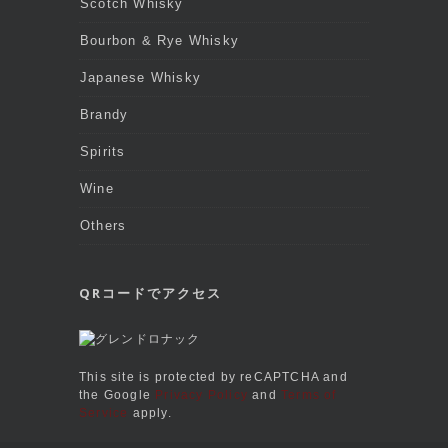
Scotch Whisky
Bourbon & Rye Whisky
Japanese Whisky
Brandy
Spirits
Wine
Others
QRコードでアクセス
This site is protected by reCAPTCHA and
the Google
Privacy Policy
and
Terms of
Service
apply.