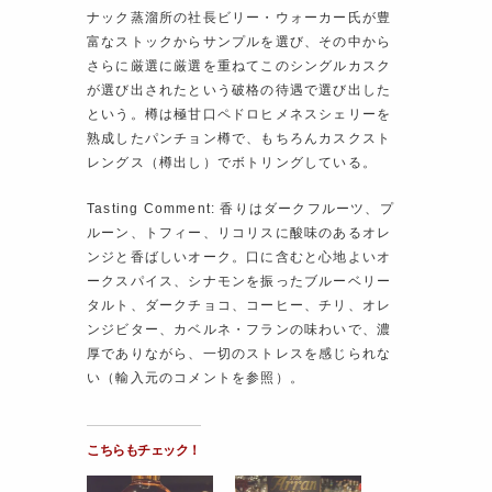
ナック蒸溜所の社長ビリー・ウォーカー氏が豊
富なストックからサンプルを選び、その中から
さらに厳選に厳選を重ねてこのシングルカスク
が選び出されたという破格の待遇で選び出した
という。樽は極甘口ペドロヒメネスシェリーを
熟成したパンチョン樽で、もちろんカスクスト
レングス（樽出し）でボトリングしている。
Tasting Comment: 香りはダークフルーツ、プ
ルーン、トフィー、リコリスに酸味のあるオレ
ンジと香ばしいオーク。口に含むと心地よいオ
ークスパイス、シナモンを振ったブルーベリー
タルト、ダークチョコ、コーヒー、チリ、オレ
ンジビター、カベルネ・フランの味わいで、濃
厚でありながら、一切のストレスを感じられな
い（輸入元のコメントを参照）。
こちらもチェック！