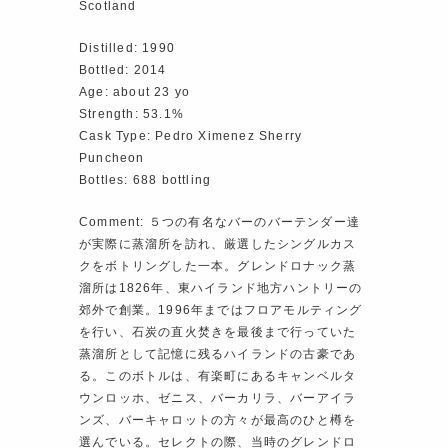
Scotland
Distilled: 1990
Bottled: 2014
Age: about 23 yo
Strength: 53.1%
Cask Type: Pedro Ximenez Sherry
Puncheon
Bottles: 688 bottling
Comment: ５つの有名なバーのバーテンダー達
が実際に蒸溜所を訪れ、厳選したシングルカス
クをボトリングした一本。グレンドロナック蒸
溜所は1826年、東ハイランド地方ハントリーの
郊外で創業。1996年まではフロアモルティング
を行い、石炭の直火焚きを最後まで行っていた
蒸溜所として記憶に残るハイランドの古豪であ
る。このボトルは、有楽町にあるキャンベルタ
ウンロッホ、ゼニス、バーカリラ、バーアイラ
ンズ、バーキャロットの方々が最高のひと樽を
選んでいる。セレクトの際、当時のグレンドロ