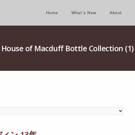
Home
What’s New
About
House of Macduff Bottle Collection (1)
ィン 13年