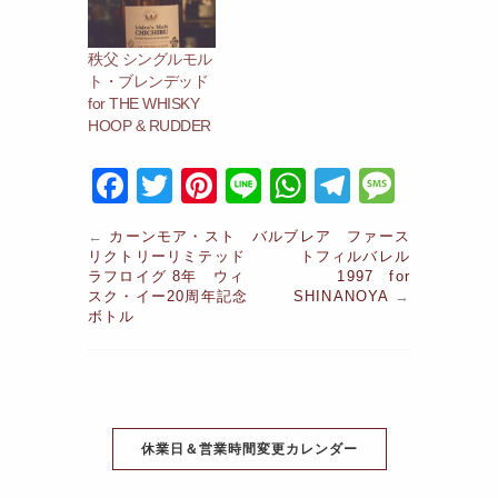
秩父 シングルモル
ト・ブレンデッド
for THE WHISKY
HOOP & RUDDER
F
T
Pi
Li
W
T
M
a
w
nt
n
h
el
e
←
カーンモア・スト
バルブレア ファース
c
itt
er
e
at
e
s
リクトリーリミテッド
トフィルバレル
ラフロイグ 8年 ウィ
1997 for
e
er
e
s
gr
s
スク・イー20周年記念
SHINANOYA
→
ボトル
b
st
A
a
a
o
p
m
g
o
p
e
k
休業日＆営業時間変更カレンダー