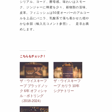
シリアル、ヨード、酵母感。味わいはスモー
ク、ジンジャーに蜂蜜を少々、穀物類の旨味、
皮革。フィニッシュは50度オーバーのアルコー
ルを上品にバニラ、乳酸系で落ち着かせた穏や
かな余韻（輸入元コメント参照）。 是非お薦
めします。
こちらもチェック！
ザ・ウイスキーフ
ザ・ウイスキーフ
ープ ブラッドノッ
ープ カリラ 10年
ク 6年 オフィシャ
シグナトリー
ル・ボトリング
（2018-2024）