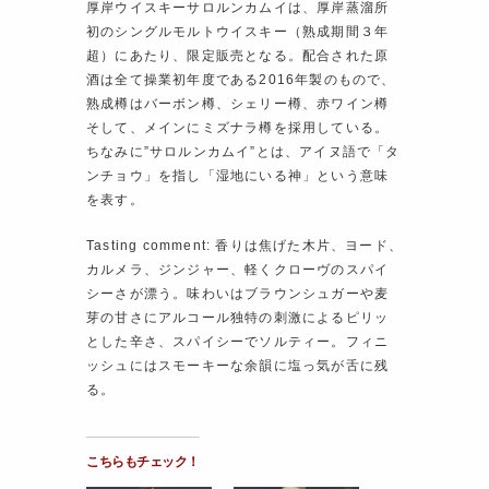
厚岸ウイスキーサロルンカムイは、厚岸蒸溜所
初のシングルモルトウイスキー（熟成期間３年
超）にあたり、限定販売となる。配合された原
酒は全て操業初年度である2016年製のもので、
熟成樽はバーボン樽、シェリー樽、赤ワイン樽
そして、メインにミズナラ樽を採用している。
ちなみに”サロルンカムイ”とは、アイヌ語で「タ
ンチョウ」を指し「湿地にいる神」という意味
を表す。
Tasting comment: 香りは焦げた木片、ヨード、
カルメラ、ジンジャー、軽くクローヴのスパイ
シーさが漂う。味わいはブラウンシュガーや麦
芽の甘さにアルコール独特の刺激によるピリッ
とした辛さ、スパイシーでソルティー。フィニ
ッシュにはスモーキーな余韻に塩っ気が舌に残
る。
こちらもチェック！