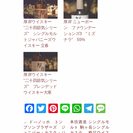
厚岸ウイスキー
厚岸 ニューボー
”二十四節気シリー
ン ファウンデー
ズ” シングルモル
ションズ3 “ミズ
トジャパニーズウ
ナラ” 55%
イスキー 立春
厚岸ウイスキー
”二十四節気シリー
ズ” ブレンデッド
ウイスキー大寒
F
T
Pi
Li
W
T
M
a
w
nt
n
h
el
e
←
ド―ノッホ トン
本坊酒造 シングルモ
c
itt
er
e
at
e
s
プソンブラザーズ ジ
ルト 駒ヶ岳シングル
ュニパー・カスク・ジ
カスク 秩父ウイス