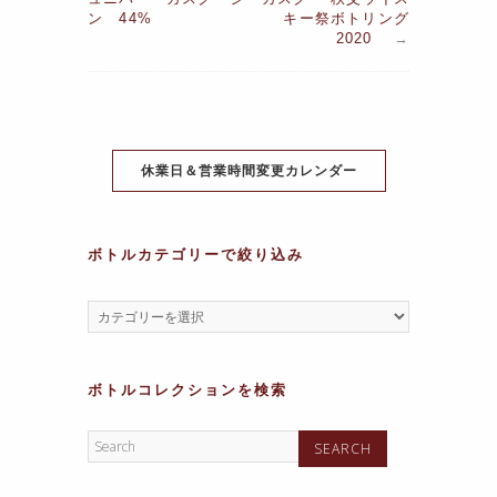
e
er
e
s
gr
s
ン 44%
キー祭ボトリング
b
st
A
2020
a
→
a
o
p
m
g
o
p
e
k
休業日＆営業時間変更カレンダー
ボトルカテゴリーで絞り込み
ボトルコレクションを検索