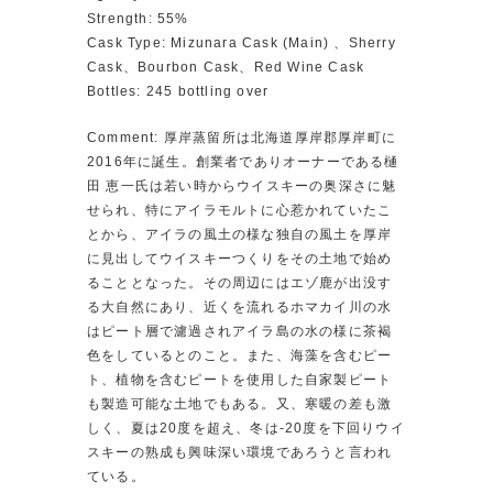
Strength: 55%
Cask Type: Mizunara Cask (Main) 、Sherry
Cask、Bourbon Cask、Red Wine Cask
Bottles: 245 bottling over
Comment: 厚岸蒸留所は北海道厚岸郡厚岸町に
2016年に誕生。創業者でありオーナーである樋
田 恵一氏は若い時からウイスキーの奥深さに魅
せられ、特にアイラモルトに心惹かれていたこ
とから、アイラの風土の様な独自の風土を厚岸
に見出してウイスキーつくりをその土地で始め
ることとなった。その周辺にはエゾ鹿が出没す
る大自然にあり、近くを流れるホマカイ川の水
はピート層で濾過されアイラ島の水の様に茶褐
色をしているとのこと。また、海藻を含むピー
ト、植物を含むピートを使用した自家製ピート
も製造可能な土地でもある。又、寒暖の差も激
しく、夏は20度を超え、冬は-20度を下回りウイ
スキーの熟成も興味深い環境であろうと言われ
ている。