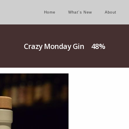
Home
What’s New
About
Crazy Monday Gin 48%