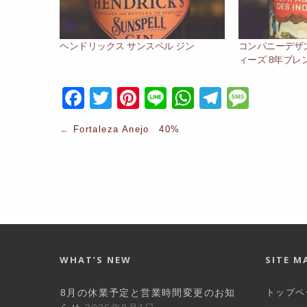
ヘンドリックス サンスペル ジン
コンパニーデザ
ィーズ 8年ブレ
F
T
Pi
Li
W
T
M
a
w
nt
n
h
el
e
←
Fortaleza Anejo 40%
c
itt
er
e
at
e
s
e
er
e
s
gr
s
b
st
A
a
a
o
p
m
g
o
p
e
k
WHAT’S NEW
SITE M
8月の休業予定と営業時間変更のお知
トップペ