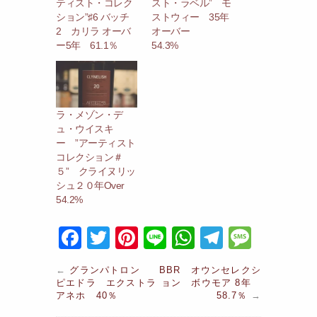
ティスト・コレク
スト・ラベル” モ
ション”♯6 バッチ
ストウィー 35年
2 カリラ オーバ
オーバー
ー5年 61.1％
54.3%
ラ・メゾン・デ
ュ・ウイスキ
ー ”アーティスト
コレクション＃
５” クライヌリッ
シュ２０年Over
54.2%
F
T
Pi
Li
W
T
M
a
w
nt
n
h
el
e
←
グランパトロン
BBR オウンセレクシ
c
itt
er
e
at
e
s
ピエドラ エクストラ
ョン ボウモア 8年
アネホ 40％
58.7％
→
e
er
e
s
gr
s