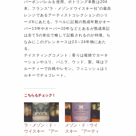
バーボンバレルを使用。ボトリング本数は204
本。フランス”ラ・メゾンドウイスキー社”の最高
レンジであるアーティストコレクションのシリ
ーズ6にあたる。ラベルに記載の熟成年数がオー
バー15年やオーバー10年などとあるが熟成表記
は全て5の単位で略して記載されるのが特徴。ち
なみにこのグレンキースは23～24年物にあた
る。
テイスティングコメント：香りは複雑でカーネ
ーションやユリ、バニラ、ウッド、梨。味はフ
ルーティーで白桃やレモン。フィニッシュはミ
ルキーでチョコレート。
こちらもチェック！
ラ・メゾン・ド・
メゾン・ド・ウイ
ウイスキー ”アー
スキー ”アーティ