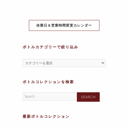
b
st
A
a
a
o
p
m
g
o
p
e
休業日＆営業時間変更カレンダー
k
ボトルカテゴリーで絞り込み
ボトルコレクションを検索
最新ボトルコレクション