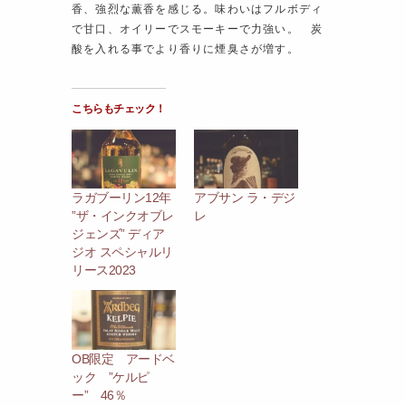
香、強烈な薫香を感じる。味わいはフルボディ
で甘口、オイリーでスモーキーで力強い。 炭
酸を入れる事でより香りに煙臭さが増す。
こちらもチェック！
ラガブーリン12年
アブサン ラ・デジ
”ザ・インクオブレ
レ
ジェンズ” ディア
ジオ スペシャルリ
リース2023
OB限定 アードベ
ック ”ケルピ
ー” 46％