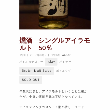
燻酒 シングルアイラモ
ルト 50％
登録日 2017年3月2日
登録者
waiter
Islay
ボトルカテゴリー
ボトラー
Scotch Malt Sales
ボトルタグ
SOLD OUT
年数表記無し。アイラモルトということは確か
だが、中身の蒸留所元は不明となっている。
テイスティングコメント：潮の香り、ヨード