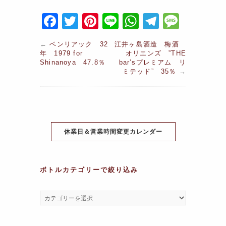
F
T
Pi
Li
W
T
M
a
w
nt
n
h
el
e
←
ベンリアック 32
江井ヶ島酒造 梅酒
c
itt
er
e
at
e
s
年 1979 for
オリエンズ ”THE
Shinanoya 47.8％
bar’sプレミアム リ
e
er
e
s
gr
s
ミテッド” 35％
→
b
st
A
a
a
o
p
m
g
o
p
e
k
休業日＆営業時間変更カレンダー
ボトルカテゴリーで絞り込み