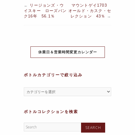
a
w
nt
n
h
el
e
←
リージョンズ・ウ
マウントゲイ1703
c
itt
er
e
at
e
s
イスキー ローズバン
オールド・カスク・セ
ク16年 56.1％
レクション 43％
→
e
er
e
s
gr
s
b
st
A
a
a
o
p
m
g
o
p
e
休業日＆営業時間変更カレンダー
k
ボトルカテゴリーで絞り込み
ボトルコレクションを検索