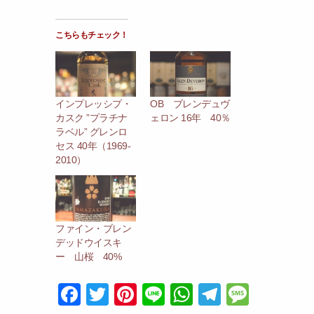
こちらもチェック！
インプレッシプ・
OB ブレンデュヴ
カスク ”プラチナ
ェロン 16年 40％
ラベル” グレンロ
セス 40年（1969-
2010）
ファイン・ブレン
デッドウイスキ
ー 山桜 40%
F
T
Pi
Li
W
T
M