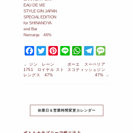
EAU DE VIE
STYLE GIN JAPAN
SPECIAL EDITION
for SHINANOYA
and Bar
Nemanja 46%
F
T
Pi
Li
W
T
M
a
w
nt
n
h
el
e
←
ジン レーン
ボーエ スーペリア
c
itt
er
e
at
e
s
1751 ロイヤル スト
スコティッシュジン
レングス 47%
47%
→
e
er
e
s
gr
s
b
st
A
a
a
o
p
m
g
o
p
e
休業日＆営業時間変更カレンダー
k
ボトルカテゴリーで絞り込み