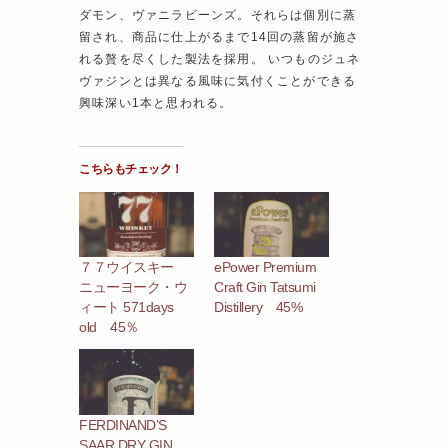
ダモン、ヴァニラビーンズ。それらは個別に蒸
留され、商品に仕上がるまで14回の蒸留が施さ
れる贅を尽くした製法を採用。 いつものジュネ
ヴァジンとは異なる風味に気付くことができる
興味深い1本と思われる。
こちらもチェック！
７７ウイスキー
ePower Premium
ニューヨーク・ウ
Craft Gin Tatsumi
ィート 571days
Distillery 45%
old 45％
FERDINAND’S
SAAR DRY GIN