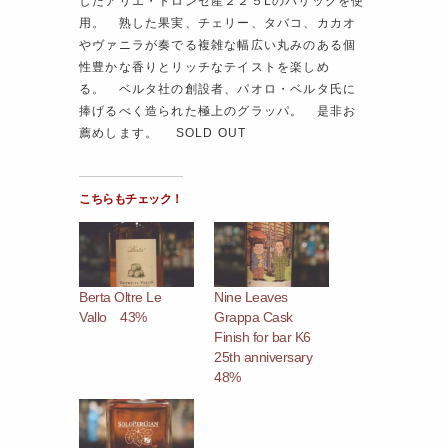
したアリエ・トロンセ産２２５Lのバリックを使
用。 熟した果実、チェリー、タバコ、カカオ
やヴァニラが奏でる複雑な幅広い丸みのある個
性豊かな香りとリッチなテイストを楽しめ
る。 ベルタ社の創設者、パオロ・ベルタ氏に
捧げるべく造られた極上のグラッパ。 是非お
薦めします。 SOLD OUT
こちらもチェック！
Berta Oltre Le
Nine Leaves
Vallo 43%
Grappa Cask
Finish for bar K6
25th anniversary
48%