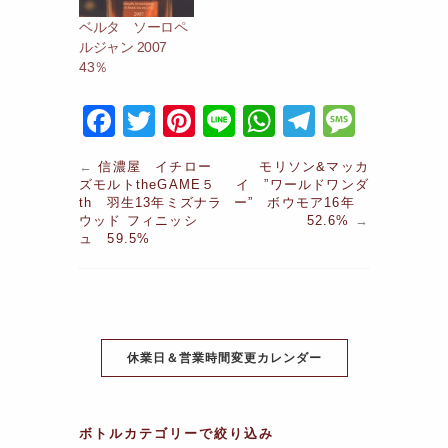
ベルタ ソーロペ
ルジャン 2007
43％
F
T
Pi
Li
W
T
M
a
w
nt
n
h
el
e
←
信濃屋 イチロー
モリソン&マッカ
c
itt
er
e
at
e
s
ズモルトtheGAME５
イ ”ワールドワンダ
th 羽生13年ミズナラ
ー” ボウモア16年
e
er
e
s
gr
s
ウッド フィニッシ
52.6%
→
ュ 59.5%
b
st
A
a
a
o
p
m
g
o
p
e
k
休業日＆営業時間変更カレンダー
ボトルカテゴリーで絞り込み