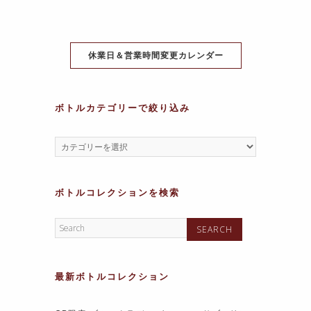
b
st
A
a
a
o
p
m
g
o
p
e
休業日＆営業時間変更カレンダー
k
ボトルカテゴリーで絞り込み
ボトルコレクションを検索
最新ボトルコレクション