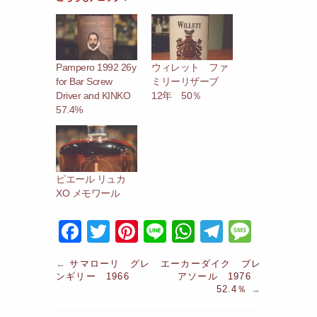
Pampero 1992 26y
ウィレット ファ
for Bar Screw
ミリーリザーブ
Driver and KINKO
12年 50％
57.4%
ピエール リュカ
XO メモワール
F
T
Pi
Li
W
T
M
a
w
nt
n
h
el
e
←
サマローリ グレ
エーカーダイク ブレ
c
itt
er
e
at
e
s
ンギリー 1966
アソール 1976
52.4％
→
e
er
e
s
gr
s