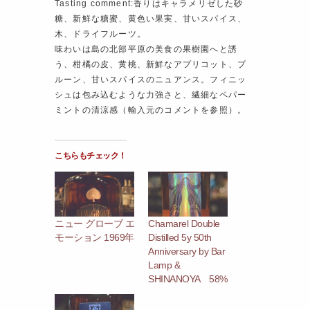
Tasting comment:香りはキャラメリゼした砂
糖、新鮮な糖蜜、黄色い果実、甘いスパイス、
木、ドライフルーツ。
味わいは島の北部平原の美食の果樹園へと誘
う、柑橘の皮、黄桃、新鮮なアプリコット、プ
ルーン、甘いスパイスのニュアンス。フィニッ
シュは包み込むような力強さと、繊細なペパー
ミントの清涼感（輸入元のコメントを参照）。
こちらもチェック！
ニュー グローブ エ
Chamarel Double
モーション 1969年
Distilled 5y 50th
Anniversary by Bar
Lamp &
SHINANOYA 58%