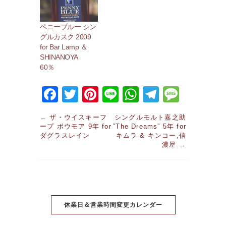
ペニーブルー シン
グルカスク 2009
for Bar Lamp ＆
SHINANOYA
60％
F
T
Pi
Li
W
T
M
a
w
nt
n
h
el
e
←
ザ・ウイスキーフ
シングルモルト嘉之助
c
itt
er
e
at
e
s
ープ ボウモア 9年 for
”The Dreams” 5年 for
ダグラスレイン
キムラ & キンコー,信
e
er
e
s
gr
s
濃屋
→
b
st
A
a
a
o
p
m
g
o
p
e
k
休業日＆営業時間変更カレンダー