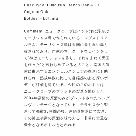
Cask Type: Limousin French Oak & EX
Cognac Oak
Bottles: ‐ bottling
Comment: ニューグローブはインド洋に浮かぶ
モーリシャス島で作られているインダストリア
ルラム。モーリシャス島は天国に最も近い島と
称されており、作家のマーク・トウェインをし
て”神はモーリシャスを作り、それをまねて天国
を作った”と言わしめているとのこと。南国の気
候に由来するエンジェルスシェアの多さにも助
けられ、熟成年数に比して凝縮感のある厚いボ
ディが評価を得ている。今回のこのボトルは、
ニューグローブのブランドの製造を開始した
2004年蒸留の原酒のみがブレンドされたシング
ルヴィンテージとなっている。モラセスから製
造して発酵35時間の後、連続蒸留器にて製造。
その誕生初期の原酒を味わえる、非常に貴重な
機会となるボトルと思われる。