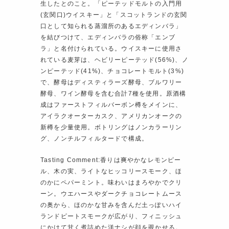
生したとのこと。「ピーテッドモルトの入門用
(玄関口)ウイスキー」と「スコットランドの玄関
口として知られる蒸溜所のあるエディンバラ」
を結びつけて、エディンバラの俗称「エンブ
ラ」と名付けられている。ウイスキーに使用さ
れている麦芽は、ヘビリーピーテッド(56%)、ノ
ンピーテッド(41%)、チョコレートモルト(3%)
で、酵母はディスティラーズ酵母、ブルワリー
酵母、ワイン酵母を含む合計7種を使用。原酒構
成はファーストフィルバーボン樽をメインに、
アイラクオーターカスク、アメリカンオークの
新樽を少量使用。ボトリングはノンカラーリン
グ、ノンチルフィルタードで構成。
Tasting Comment:香りは爽やかなレモンピー
ル、木の実、ライトなヒッコリースモーク、ほ
のかにペパーミント。味わいはまろやかでクリ
ーン。ウエハースやダークチョコレートムース
の奥から、ほのかな甘みを含んだ土っぽいハイ
ランドピートスモークが広がり、フィニッシュ
にかけて甘く煮詰めた洋ナシが顔を覗かせる。