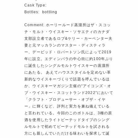
Cask Type:
Bottles: bottling
Comment: ホーリールード蒸溜所はザ・スコッ
チ・モルト・ウイスキー・ソサエティのカナダ
支部設立者であるロブ&ケリー・カーペンター夫
妻と元マッカランのマスター・ディスティラ
ー、デービッド・ロバートソン氏によって2019
年に設立。エディンバラの中心街に約100年ぶり
に誕生したシングルモルトウイスキーの蒸溜所
にあたる。 あえてハウススタイルを定めない革
新的なウイスキーづくりで話題を呼んでいるほ
か、ウイスキーマガジン主催の“アイコンズ・オ
ブ・ウイスキー・スコットランド2022”において
「クラフト・プロデューサー・オブザ・イヤ
ー」に輝くなど、評判と実力を兼ね備えている
と言われている。今回のこのボトルは、3種の原
酒を使用したライトピーテッドタイプのシング
ルモルトで初めてピーテッドモルトを試される
方にも親しんでいただける味わいを探求して誕