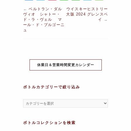
a
w
nt
n
h
el
e
←
ベルトラン・ダル
ウイスキーヒストリー
c
itt
er
e
at
e
s
ヴィオ シャトー・
大阪 2024 グレンスペ
ド・ラ・ヴェル マ
イ
→
e
er
e
s
gr
s
ール・ド・ブルゴーニ
ュ
b
st
A
a
a
o
p
m
g
o
p
e
k
休業日＆営業時間変更カレンダー
ボトルカテゴリーで絞り込み
ボトルコレクションを検索