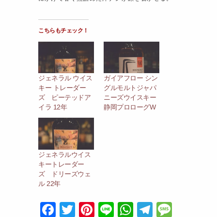
こちらもチェック！
ジェネラル ウイス
ガイアフロー シン
キー トレーダー
グルモルトジャパ
ズ ピーテッドア
ニーズウイスキー
イラ 12年
静岡プロローグW
ジェネラルウイス
キートレーダー
ズ ドリーズウェ
ル 22年
F
T
Pi
Li
W
T
M