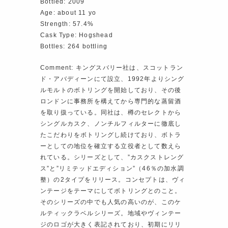
Bottled: 2009
Age: about 11 yo
Strength: 57.4%
Cask Type: Hogshead
Bottles: 264 bottling
Comment: キングスバリー社は、スコットラン
ド・アバディーンにて設立、1992年よりシング
ルモルトのボトリングを開始しており、その後
ロンドンに事務所を構えてから専門的な蒸留酒
を取り扱っている。同社は、樽のセレクトから
シングルカスク、ノンチルフィルターに徹底し
たこだわりをボトリングし続けており、ボトラ
ーとしての地位を確立する立役者として数えら
れている。シリーズとして、”カスクストレング
ス”と”リミテッドエディション”（46％の加水調
整）の2タイプをリリース。コンセプトは、ヴィ
ンテージをテーマにしてボトリングとのこと。
そのシリーズの中でも人気の高いのが、このケ
ルティックラベルシリーズ。地域やヴィンテー
ジのロゴが大きく表記されており、初期にリリ