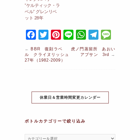
”ケルティック・ラ
ベル” グレンリベ
ット 28年
F
T
Pi
Li
W
T
M
a
w
nt
n
h
el
e
←
BBR 復刻ラベ
虎ノ門蒸留所 あおい
c
itt
er
e
at
e
s
ル クライヌリッシュ
アブサン 3rd
→
27年（1982-2009）
e
er
e
s
gr
s
b
st
A
a
a
o
p
m
g
o
p
e
休業日＆営業時間変更カレンダー
k
ボトルカテゴリーで絞り込み