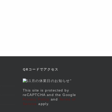
QRコードでアクセス
This site is protected by
reCAPTCHA and the Google
Privacy Policy
and
Terms of
Service
apply.