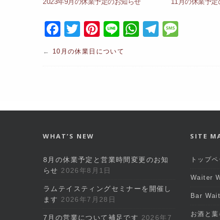
2023年9月の休業予定のお知らせ
11月の休業予
F
T
Pi
Li
W
T
M
a
w
nt
n
h
el
e
←
10月の休業日について
c
itt
er
e
at
e
s
e
er
e
s
gr
s
b
st
A
a
a
o
p
m
g
o
p
e
k
WHAT’S NEW
SITE M
8月の休業予定と営業時間変更のお知
トップペ
らせ
2026年8月1日
Waiter
ラムテイスティングセミナーを開催し
Bar Wa
ます
2026年7月28日
お酒と葉
7月の営業について補足です
2026年7