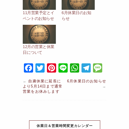
11月営業予定とイ
6月休業日のお知
ベントのお知らせ
らせ
12月の営業と休業
日について
F
T
Pi
Li
W
T
M
a
w
nt
n
h
el
e
←
自粛休業に延長に
6月休業日のお知らせ
c
itt
er
e
at
e
s
より5月14日まで通常
→
営業をお休みします
e
er
e
s
gr
s
b
st
A
a
a
o
p
m
g
o
p
e
休業日＆営業時間変更カレンダー