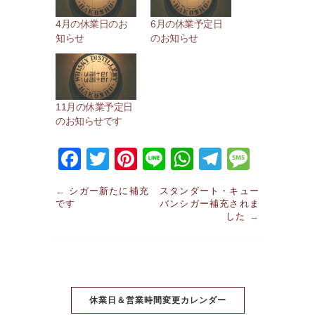
4月の休業日のお
6月の休業予定日
知らせ
のお知らせ
11月の休業予定日
のお知らせです
F
T
Pi
Li
W
T
M
a
w
nt
n
h
el
e
←
シガー新たに補充
スタンダート・キュー
c
itt
er
e
at
e
s
です
バンシガー補充されま
した
→
e
er
e
s
gr
s
b
st
A
a
a
o
p
m
g
o
p
e
休業日＆営業時間変更カレンダー