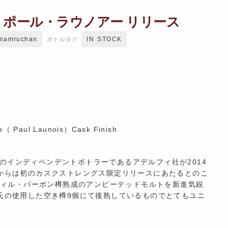
21 ポール・ラウノアー リリース
dnamruchan
IN STOCK
ボトルタグ
e
ne（ Paul Launois）Cask Finish
ンドのインディペンデントボトラーであるアデルフィ社が2014
からは初のカスクストレングス限定リリースにあたるとのこ
フィル・バーボン樽熟成のアンピーテッドモルトを新進気鋭
氏の使用した空き樽9個にて後熟しているものでとてもユニ