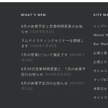
o
p
e
k
WHAT’S NEW
SITE M
8月の休業予定と営業時間変更のお知
トップペ
らせ
2026年8月1日
Waiter
ラムテイスティングセミナーを開催し
Bar Wa
ます
2026年7月28日
お酒と葉
7月の営業について補足です
2026年7
月18日
お酒とチ
6月29日営業時間変更と、7月の休業予
ボトルコ
定のお知らせ
2026年6月28日
マップ&
6月の休業予定日のお知らせ
2026年5
月31日
休業日＆
サイトマ