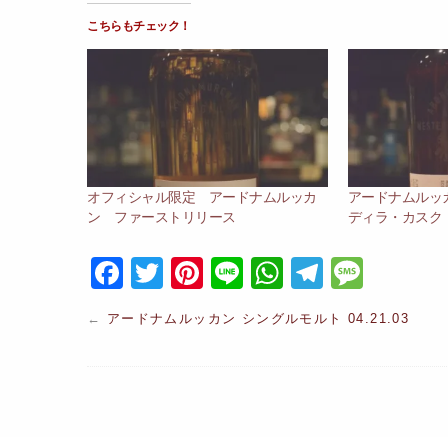
こちらもチェック！
オフィシャル限定 アードナムルッカ
アードナムルッカ
ン ファーストリリース
ディラ・カスク（2
F
T
Pi
Li
W
T
M
a
w
nt
n
h
el
e
←
アードナムルッカン シングルモルト 04.21.03
c
itt
er
e
at
e
s
e
er
e
s
gr
s
b
st
A
a
a
o
p
m
g