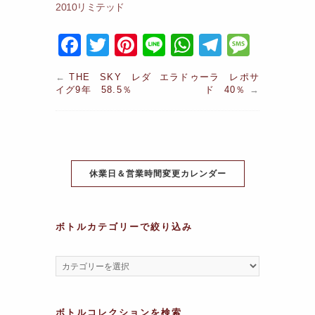
2010リミテッド
F
T
Pi
Li
W
T
M
a
w
nt
n
h
el
e
←
THE SKY レダ
エラドゥーラ レポサ
c
itt
er
e
at
e
s
イグ9年 58.5％
ド 40％
→
e
er
e
s
gr
s
b
st
A
a
a
o
p
m
g
o
休業日＆営業時間変更カレンダー
p
e
k
ボトルカテゴリーで絞り込み
ボトルコレクションを検索