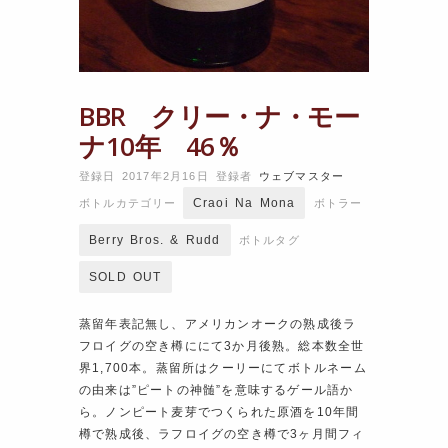
BBR クリー・ナ・モー
ナ10年 46％
登録日 2017年2月16日
登録者
ウェブマスター
Craoi Na Mona
ボトルカテゴリー
ボトラー
Berry Bros. & Rudd
ボトルタグ
SOLD OUT
蒸留年表記無し、アメリカンオークの熟成後ラ
フロイグの空き樽ににて3か月後熟。総本数全世
界1,700本。蒸留所はクーリーにてボトルネーム
の由来は”ピートの神髄”を意味するゲール語か
ら。ノンピート麦芽でつくられた原酒を10年間
樽で熟成後、ラフロイグの空き樽で3ヶ月間フィ