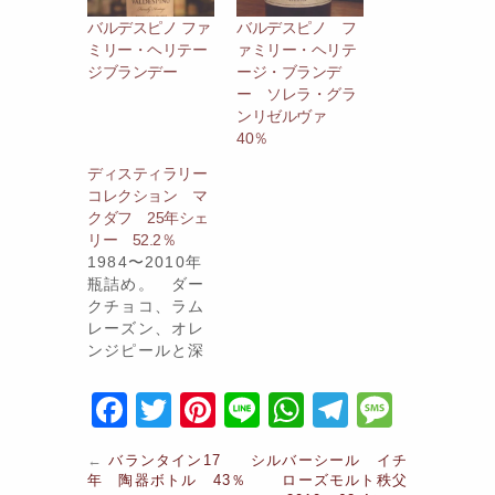
バルデスピノ ファ
バルデスピノ フ
ミリー・ヘリテー
ァミリー・ヘリテ
ジブランデー
ージ・ブランデ
ー ソレラ・グラ
ンリゼルヴァ
40％
ディスティラリー
コレクション マ
クダフ 25年シェ
リー 52.2％
1984〜2010年
瓶詰め。 ダー
クチョコ、ラム
レーズン、オレ
ンジピールと深
い香りの中に粘
土質の重さ…
F
T
Pi
Li
W
T
M
a
w
nt
n
h
el
e
←
バランタイン17
シルバーシール イチ
c
itt
er
e
at
e
s
年 陶器ボトル 43％
ローズモルト秩父