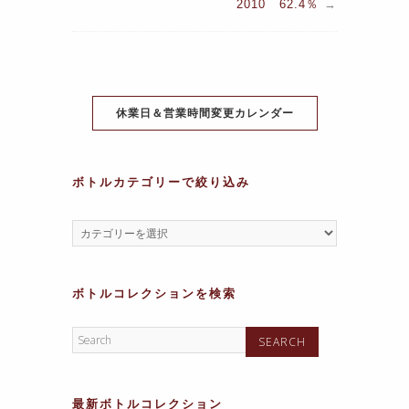
2010 62.4％
→
e
er
e
s
gr
s
b
st
A
a
a
o
p
m
g
o
p
e
休業日＆営業時間変更カレンダー
k
ボトルカテゴリーで絞り込み
ボトルコレクションを検索
最新ボトルコレクション