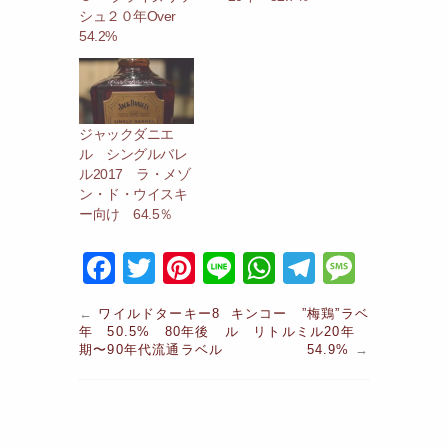
シュ２０年Over
54.2%
ジャックダニエ
ル シングルバレ
ル2017 ラ・メゾ
ン・ド・ウイスキ
ー向け 64.5％
F
T
Pi
Li
W
T
M
a
w
nt
n
h
el
e
←
ワイルドターキー8
キンコー ”梅鶏”ラベ
c
itt
er
e
at
e
s
年 50.5% 80年後
ル リトルミル20年
期〜90年代流通ラベル
54.9%
→
e
er
e
s
gr
s
b
st
A
a
a
o
p
m
g