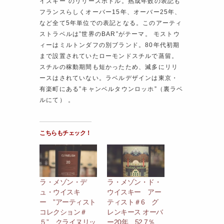
イスキー”のリリースボトル。熟成年数の表記も
フランスらしくオーバー15年、オーバー25年、
など全て5年単位での表記となる。このアーティ
ストラベルは”世界のBAR”がテーマ。 モストウ
ィーはミルトンダフの別ブランド。80年代初期
まで設置されていたローモンドスチルで蒸留。
スチルの稼動期間も短かったため、滅多にリリ
ースはされていない。ラベルデザインは東京・
有楽町にある”キャンベルタウンロッホ”（裏ラベ
ルにて） 。
こちらもチェック！
ラ・メゾン・デ
ラ・メゾン・ド・
ュ・ウイスキ
ウイスキー アー
ー ”アーティスト
ティスト＃6 グ
コレクション＃
レンキース オーバ
５” クライヌリッ
ー20年 52.7％