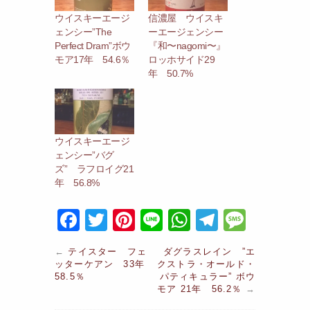
ウイスキーエージ
信濃屋 ウイスキ
ェンシー”The
ーエージェンシー
Perfect Dram”ボウ
『和〜nagomi〜』
モア17年 54.6％
ロッホサイド29
年 50.7%
ウイスキーエージ
ェンシー”バグ
ズ” ラフロイグ21
年 56.8%
F
T
Pi
Li
W
T
M
a
w
nt
n
h
el
e
←
テイスター フェ
ダグラスレイン ”エ
c
itt
er
e
at
e
s
ッターケアン 33年
クストラ・オールド・
58.5％
パティキュラー” ボウ
e
er
e
s
gr
s
モア 21年 56.2％
→
b
st
A
a
a