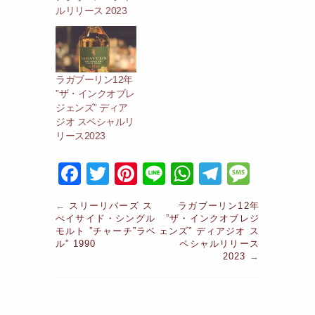
ルリリース 2023
ラガブーリン12年
”ザ・インクオブレ
ジェンズ” ディア
ジオ スペシャルリ
リース2023
F
T
Pi
Li
W
T
M
a
w
nt
n
h
el
e
←
スリーリバーズ ス
ラガブーリン12年
c
itt
er
e
at
e
s
ぺイサイド・シングル
”ザ・インクオブレジ
モルト ”チャーチ”ラベ
ェンズ” ディアジオ ス
e
er
e
s
gr
s
ル” 1990
ペシャルリリース
b
st
A
a
2023
→
a
o
p
m
g
o
p
e