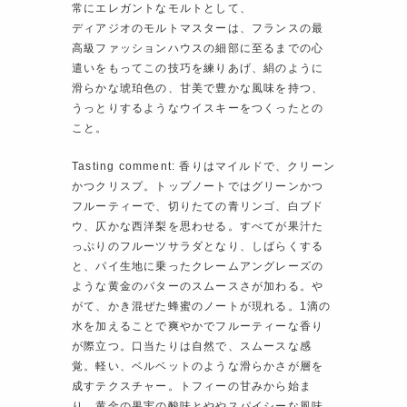
常にエレガントなモルトとして、
ディアジオのモルトマスターは、フランスの最
高級ファッションハウスの細部に至るまでの心
遣いをもってこの技巧を練りあげ、絹のように
滑らかな琥珀色の、甘美で豊かな風味を持つ、
うっとりするようなウイスキーをつくったとの
こと。
Tasting comment: 香りはマイルドで、クリーン
かつクリスプ。トップノートではグリーンかつ
フルーティーで、切りたての青リンゴ、白ブド
ウ、仄かな西洋梨を思わせる。すべてが果汁た
っぷりのフルーツサラダとなり、しばらくする
と、パイ生地に乗ったクレームアングレーズの
ような黄金のバターのスムースさが加わる。や
がて、かき混ぜた蜂蜜のノートが現れる。1滴の
水を加えることで爽やかでフルーティーな香り
が際立つ。口当たりは自然で、スムースな感
覚。軽い、ベルベットのような滑らかさが層を
成すテクスチャー。トフィーの甘みから始ま
り、黄金の果実の酸味とややスパイシーな風味