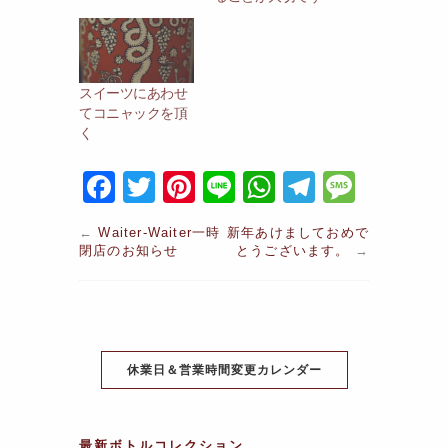
スイーツにあわせ
てコニャックを頂
く
F
T
Pi
Li
W
T
M
a
w
nt
n
h
el
e
←
Waiter-Waiter一時
新年あけましておめで
c
itt
er
e
at
e
s
閉店のお知らせ
とうございます。
→
e
er
e
s
gr
s
b
st
A
a
a
o
p
m
g
o
休業日＆営業時間変更カレンダー
p
e
k
最新ボトルコレクション