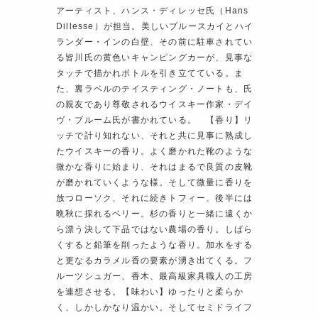
アーティスト、ハンス・ディレッセ氏（Hans
Dillesse）が担当。美しいブルースカイとハイ
ランダー・インの白壁、その前に駐車されてい
る皆川氏の黄色いキャンピングカーが、見事な
タッチで描かれボトルを引き立てている。ま
た、裏ラベルのテイスティング・ノートも、氏
の親友であり尊敬されるウイスキー作家・デイ
ヴ・ブルーム氏が書かれている。 【香り】リ
ッチで計り知れない、それと共に見事に熟成し
たウイスキーの香り。よく磨かれた靴のような
微かな香りに始まり、それはまるで良質の皮靴
が磨かれていくような様。そして微量に香りを
放つローソク、それに続きトフィー、後半には
晩秋に採れるベリー。杉の香りと一緒に遠くか
ら漂う決して下品ではない農場の香り。しばら
くすると鉛筆を削ったような香り。加水をする
と更なるカラメル香の要素が湧き出てくる。フ
ルーツシュガー、香木、最高級家具職人の工房
を連想させる。【味わい】ゆったりと柔らか
く、しかしかなり温かい。そしてセミドライフ