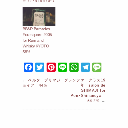
HOOP & RUDDER
BB&R Barbados
Foursquare 2005
for Rum and
Whisky KYOTO
58%
F
T
Pi
Li
W
T
M
a
w
nt
n
h
el
e
←
ベルタ プリマジ
グレンファークラス19
c
itt
er
e
at
e
s
ョイア 44％
年 salon de
SHIMAJI for
e
er
e
s
gr
s
Pen×Shinanoya
b
st
A
54.2％
a
→
a
o
p
m
g
o
p
e