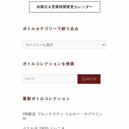
k
休業日＆営業時間変更カレンダー
ボトルカテゴリーで絞り込み
ボトルコレクションを検索
最新ボトルコレクション
OB限定 ブルックラディ イエロー・サブマリン
III
クエルボ 1800 ミレニオ