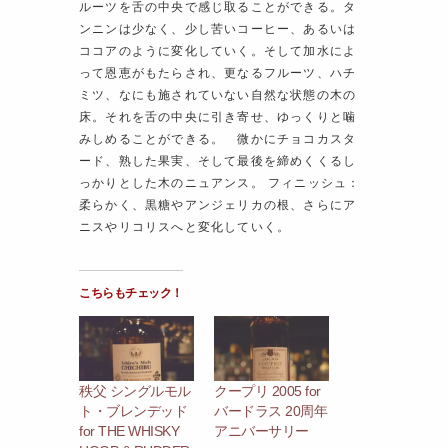
ルーツを舌の中央で感じ取ることができる。タ
ンニンは少なく、少し苦いコーヒー、あるいは
ココアのように変化していく。そして加水によ
って恩恵がもたらされ、更なるフルーツ、ハチ
ミツ、なにも施されていない自然な状態の木の
床。それを舌の中央に引き寄せ、ゆっくりと噛
みしめることができる。 微かにチョコカスタ
ード、熟した果実、そして最後を締めくくるし
っかりとした木のニュアンス。 フィニッシュ：
柔らかく、黒糖やアンジェリカの根、さらにア
ニスやリコリスへと変化していく。
こちらもチェック！
秩父 シングルモル
クープリ 2005 for
ト・ブレンデッド
バードラス 20周年
for THE WHISKY
アニバーサリー