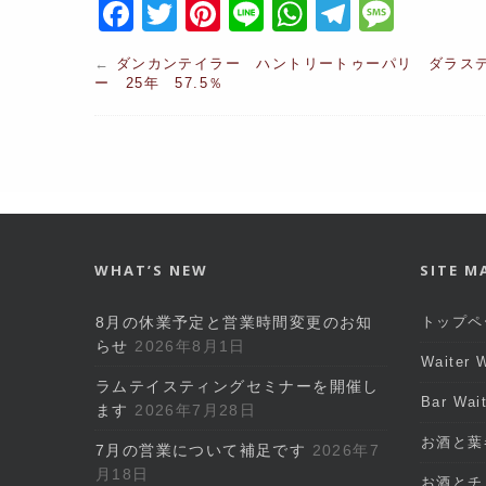
F
T
Pi
Li
W
T
M
a
w
nt
n
h
el
e
←
ダンカンテイラー ハントリートゥーパリ ダラス
c
itt
er
e
at
e
s
ー 25年 57.5％
e
er
e
s
gr
s
b
st
A
a
a
o
p
m
g
o
p
e
k
WHAT’S NEW
SITE M
8月の休業予定と営業時間変更のお知
トップペ
らせ
2026年8月1日
Waiter
ラムテイスティングセミナーを開催し
Bar Wa
ます
2026年7月28日
お酒と葉
7月の営業について補足です
2026年7
月18日
お酒とチ