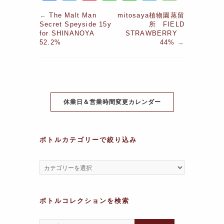
a
w
nt
n
h
el
e
←
The Malt Man
mitosaya植物園蒸留
c
itt
er
e
at
e
s
Secret Speyside 15y
所 FIELD
for SHINANOYA
STRAWBERRY
e
er
e
s
gr
s
52.2%
44%
→
b
st
A
a
a
o
p
m
g
o
p
e
k
休業日＆営業時間変更カレンダー
ボトルカテゴリーで絞り込み
ボトルコレクションを検索