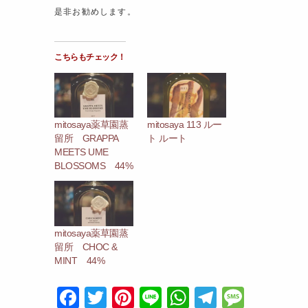
是非お勧めします。
こちらもチェック！
mitosaya薬草園蒸
mitosaya 113 ルー
留所 GRAPPA
ト ルート
MEETS UME
BLOSSOMS 44%
mitosaya薬草園蒸
留所 CHOC &
MINT 44%
F
T
Pi
Li
W
T
M