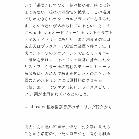
いて「果実だけでなく、葉や根や種、時には莢
までも使い、植物の可能性を拡張し、この場所
でしかできないボタニカルブランデーを生みだ
す」という思いが込められているとのこと。主
にEau de vie(オードヴィー）をつくるクラフト
ディスティラリーにあたり、また創業者の江口
宏志氏はブックストア経営の経歴を持つ。江口
氏は、ドイツのクラフトジンであるモンキー47
に感銘を受けて、そのジンの開発に携わったク
リストフ・ケラー氏の営むスティーレミューレ
蒸留所に住み込みで教えを乞いたとのこと。今
回のこのボトリングには原材料にクロモジ
（枝、葉）、ミツマタ（花）、ライススピリッ
ツ 、梨が使用されているとのこと。
～mitosaya植物園蒸留所のボトリング紹介から
～
樹皮にある黒い斑点が、連なった文字に見える
ことから名前の付いたクロモジと、昔から和紙