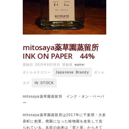
mitosaya薬草園蒸留所
INK ON PAPER 44%
登録日 2019年9月26日
登録者
waiter
Japanese Brandy
ボトルカテゴリー
ボトル
IN STOCK
タグ
mitosaya薬草園蒸留所 インク・オン・ペーパ
ー
mitosaya薬草園蒸留所は2017年に千葉県・大多
喜町に創業。廃園になった植物園を改装して造
られている。名前の由来は「実と莢」からきて