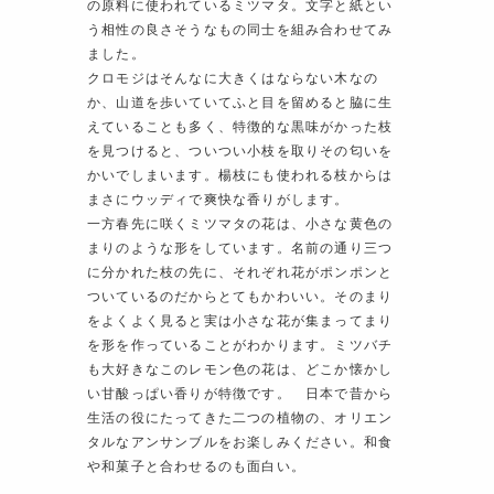
の原料に使われているミツマタ。文字と紙とい
う相性の良さそうなもの同士を組み合わせてみ
ました。
クロモジはそんなに大きくはならない木なの
か、山道を歩いていてふと目を留めると脇に生
えていることも多く、特徴的な黒味がかった枝
を見つけると、ついつい小枝を取りその匂いを
かいでしまいます。楊枝にも使われる枝からは
まさにウッディで爽快な香りがします。
一方春先に咲くミツマタの花は、小さな黄色の
まりのような形をしています。名前の通り三つ
に分かれた枝の先に、それぞれ花がポンポンと
ついているのだからとてもかわいい。そのまり
をよくよく見ると実は小さな花が集まってまり
を形を作っていることがわかります。ミツバチ
も大好きなこのレモン色の花は、どこか懐かし
い甘酸っぱい香りが特徴です。 日本で昔から
生活の役にたってきた二つの植物の、オリエン
タルなアンサンブルをお楽しみください。和食
や和菓子と合わせるのも面白い。